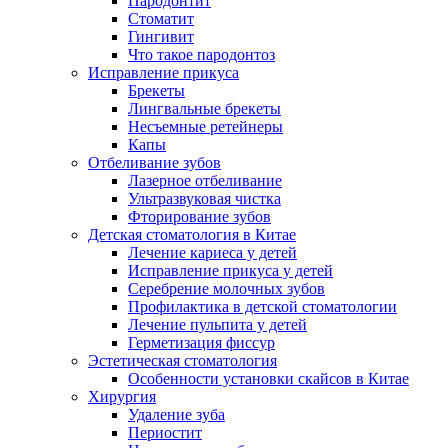
Пародонтит
Стоматит
Гингивит
Что такое пародонтоз
Исправление прикуса
Брекеты
Лингвальные брекеты
Несъемные ретейнеры
Капы
Отбеливание зубов
Лазерное отбеливание
Ультразвуковая чистка
Фторирование зубов
Детская стоматология в Китае
Лечение кариеса у детей
Исправление прикуса у детей
Серебрение молочных зубов
Профилактика в детской стоматологии
Лечение пульпита у детей
Герметизация фиссур
Эстетическая стоматология
Особенности установки скайсов в Китае
Хирургия
Удаление зуба
Периостит