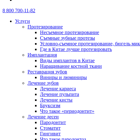
8 800 700-11-82
Услуги
Протезирование
Несъемное протезирование
Съемные зубные протезы
Условно-съемное протезирование, бюгель ми
Где в Китае лучше протезировать
Имплантация
Виды имплантов в Китае
Наращивание костной ткани
Реставрация зубов
Виниры и люминиры
Лечение зубов
Лечение кариеса
Лечение пульпита
Лечение кисты
Бруксизм
Что такое «периодонтит»
Лечение десен
Пародонтит
Стоматит
Гингивит
Что такое пародонтоз