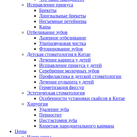
Исправление прикуса
Брекеты
Лингвальные брекеты
Несъемные ретейнеры
Капы
Отбеливание зубов
Лазерное отбеливание
Ультразвуковая чистка
Фторирование зубов
Детская стоматология в Китае
Лечение кариеса у детей
Исправление прикуса у детей
Серебрение молочных зубов
Профилактика в детской стоматологии
Лечение пульпита у детей
Герметизация фиссур
Эстетическая стоматология
Особенности установки скайсов в Китае
Хирургия
Удаление зуба
Периостит
Цистэктомия зуба
Кюретаж пародонтального кармана
Цены
Наши цены