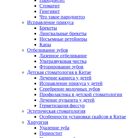
Пародонтит
Стоматит
Гингивит
Что такое пародонтоз
Исправление прикуса
Брекеты
Лингвальные брекеты
Несъемные ретейнеры
Капы
Отбеливание зубов
Лазерное отбеливание
Ультразвуковая чистка
Фторирование зубов
Детская стоматология в Китае
Лечение кариеса у детей
Исправление прикуса у детей
Серебрение молочных зубов
Профилактика в детской стоматологии
Лечение пульпита у детей
Герметизация фиссур
Эстетическая стоматология
Особенности установки скайсов в Китае
Хирургия
Удаление зуба
Периостит