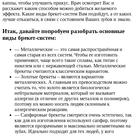
каппы, чтобы улучшить прикус. Врач осмотрит Вас и
расскажет каким способом можно добиться желаемого
эффекта. Какие виды брекет-систем Вам подойдут, а от каких
лучше отказаться, в связи с состоянием Ваших зубов и эмали.
Итак, давайте попробуем разобрать основные
виды брекет-систем:
— Металлические
— это самая распространённая и
самая старая из всех систем. Чтобы ее изготовить
применяют, чаще всего такие сплавы, как титан с
никелем или с нержавеющей сталью. Металлические
брекеты считаются классическим вариантом.
— Золотые брекеты
– являются вариантом
металлических. А главным их превосходством можно
считать то, что золото является биологически
нейтральным материалом, который не вызывает
аллергии (в отличие от других металлов и полимеров),
поэтому их можно носить людям склонным к
аллергическим реакциям.
— Сапфировые брекеты
смотрятся очень эстетично, так
как для их изготовления используют сапфир, поэтому
являются прозрачными и максимально незаметными на
зубах. Идеально подходят для тех людей, у кого