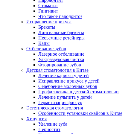
Пародонтит
Стоматит
Гингивит
Что такое пародонтоз
Исправление прикуса
Брекеты
Лингвальные брекеты
Несъемные ретейнеры
Капы
Отбеливание зубов
Лазерное отбеливание
Ультразвуковая чистка
Фторирование зубов
Детская стоматология в Китае
Лечение кариеса у детей
Исправление прикуса у детей
Серебрение молочных зубов
Профилактика в детской стоматологии
Лечение пульпита у детей
Герметизация фиссур
Эстетическая стоматология
Особенности установки скайсов в Китае
Хирургия
Удаление зуба
Периостит