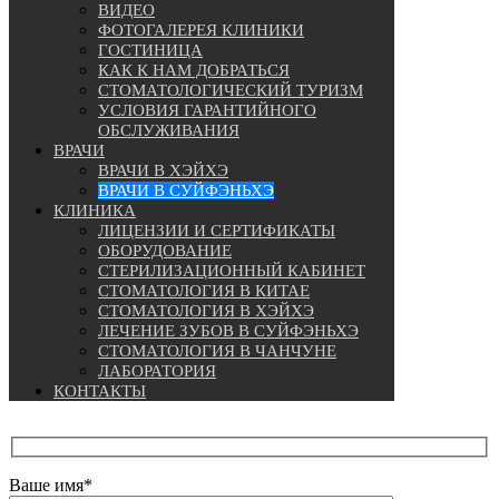
ВИДЕО
ФОТОГАЛЕРЕЯ КЛИНИКИ
ГОСТИНИЦА
КАК К НАМ ДОБРАТЬСЯ
СТОМАТОЛОГИЧЕСКИЙ ТУРИЗМ
УСЛОВИЯ ГАРАНТИЙНОГО
ОБСЛУЖИВАНИЯ
ВРАЧИ
ВРАЧИ В ХЭЙХЭ
ВРАЧИ В СУЙФЭНЬХЭ
КЛИНИКА
ЛИЦЕНЗИИ И СЕРТИФИКАТЫ
ОБОРУДОВАНИЕ
СТЕРИЛИЗАЦИОННЫЙ КАБИНЕТ
СТОМАТОЛОГИЯ В КИТАЕ
СТОМАТОЛОГИЯ В ХЭЙХЭ
ЛЕЧЕНИЕ ЗУБОВ В СУЙФЭНЬХЭ
СТОМАТОЛОГИЯ В ЧАНЧУНЕ
ЛАБОРАТОРИЯ
КОНТАКТЫ
Ваше имя*