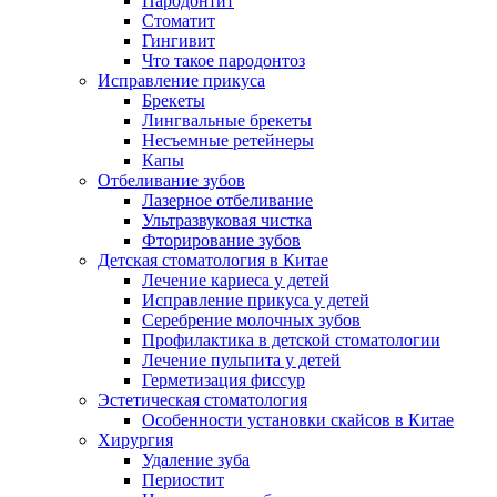
Пародонтит
Стоматит
Гингивит
Что такое пародонтоз
Исправление прикуса
Брекеты
Лингвальные брекеты
Несъемные ретейнеры
Капы
Отбеливание зубов
Лазерное отбеливание
Ультразвуковая чистка
Фторирование зубов
Детская стоматология в Китае
Лечение кариеса у детей
Исправление прикуса у детей
Серебрение молочных зубов
Профилактика в детской стоматологии
Лечение пульпита у детей
Герметизация фиссур
Эстетическая стоматология
Особенности установки скайсов в Китае
Хирургия
Удаление зуба
Периостит