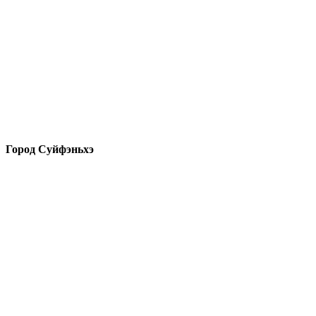
Город Суйфэньхэ