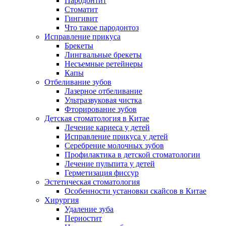
Пародонтит
Стоматит
Гингивит
Что такое пародонтоз
Исправление прикуса
Брекеты
Лингвальные брекеты
Несъемные ретейнеры
Капы
Отбеливание зубов
Лазерное отбеливание
Ультразвуковая чистка
Фторирование зубов
Детская стоматология в Китае
Лечение кариеса у детей
Исправление прикуса у детей
Серебрение молочных зубов
Профилактика в детской стоматологии
Лечение пульпита у детей
Герметизация фиссур
Эстетическая стоматология
Особенности установки скайсов в Китае
Хирургия
Удаление зуба
Периостит