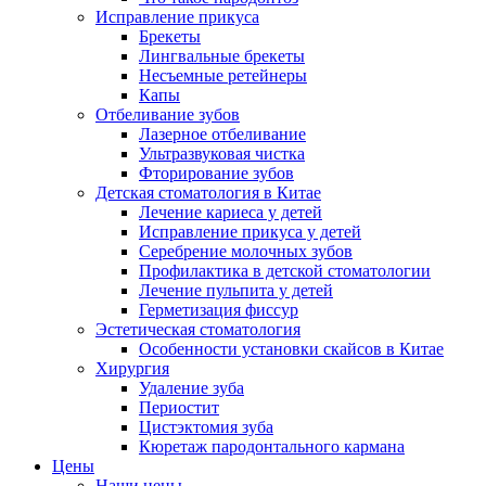
Исправление прикуса
Брекеты
Лингвальные брекеты
Несъемные ретейнеры
Капы
Отбеливание зубов
Лазерное отбеливание
Ультразвуковая чистка
Фторирование зубов
Детская стоматология в Китае
Лечение кариеса у детей
Исправление прикуса у детей
Серебрение молочных зубов
Профилактика в детской стоматологии
Лечение пульпита у детей
Герметизация фиссур
Эстетическая стоматология
Особенности установки скайсов в Китае
Хирургия
Удаление зуба
Периостит
Цистэктомия зуба
Кюретаж пародонтального кармана
Цены
Наши цены