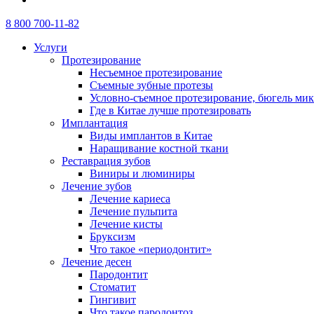
8 800 700-11-82
Услуги
Протезирование
Несъемное протезирование
Съемные зубные протезы
Условно-съемное протезирование, бюгель ми
Где в Китае лучше протезировать
Имплантация
Виды имплантов в Китае
Наращивание костной ткани
Реставрация зубов
Виниры и люминиры
Лечение зубов
Лечение кариеса
Лечение пульпита
Лечение кисты
Бруксизм
Что такое «периодонтит»
Лечение десен
Пародонтит
Стоматит
Гингивит
Что такое пародонтоз