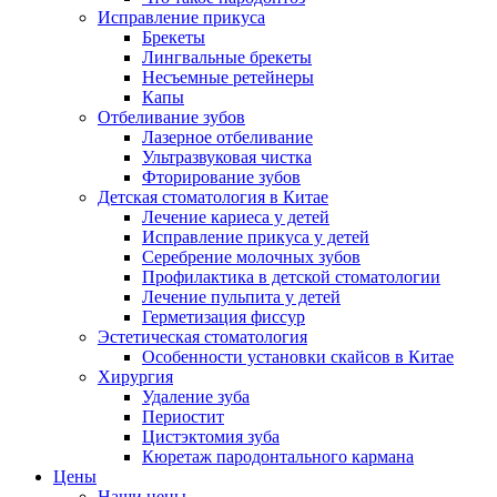
Исправление прикуса
Брекеты
Лингвальные брекеты
Несъемные ретейнеры
Капы
Отбеливание зубов
Лазерное отбеливание
Ультразвуковая чистка
Фторирование зубов
Детская стоматология в Китае
Лечение кариеса у детей
Исправление прикуса у детей
Серебрение молочных зубов
Профилактика в детской стоматологии
Лечение пульпита у детей
Герметизация фиссур
Эстетическая стоматология
Особенности установки скайсов в Китае
Хирургия
Удаление зуба
Периостит
Цистэктомия зуба
Кюретаж пародонтального кармана
Цены
Наши цены