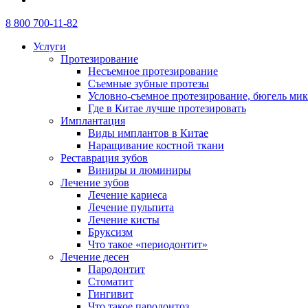
8 800 700-11-82
Услуги
Протезирование
Несъемное протезирование
Съемные зубные протезы
Условно-съемное протезирование, бюгель ми
Где в Китае лучше протезировать
Имплантация
Виды имплантов в Китае
Наращивание костной ткани
Реставрация зубов
Виниры и люминиры
Лечение зубов
Лечение кариеса
Лечение пульпита
Лечение кисты
Бруксизм
Что такое «периодонтит»
Лечение десен
Пародонтит
Стоматит
Гингивит
Что такое пародонтоз