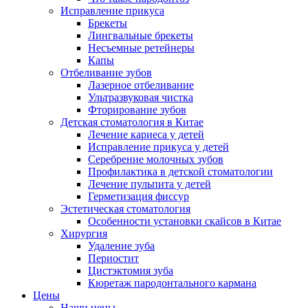
Исправление прикуса
Брекеты
Лингвальные брекеты
Несъемные ретейнеры
Капы
Отбеливание зубов
Лазерное отбеливание
Ультразвуковая чистка
Фторирование зубов
Детская стоматология в Китае
Лечение кариеса у детей
Исправление прикуса у детей
Серебрение молочных зубов
Профилактика в детской стоматологии
Лечение пульпита у детей
Герметизация фиссур
Эстетическая стоматология
Особенности установки скайсов в Китае
Хирургия
Удаление зуба
Периостит
Цистэктомия зуба
Кюретаж пародонтального кармана
Цены
Наши цены