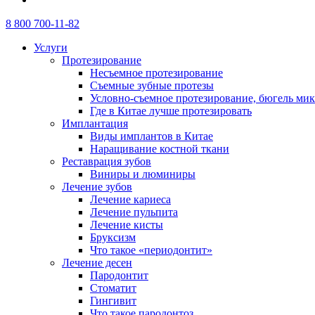
8 800 700-11-82
Услуги
Протезирование
Несъемное протезирование
Съемные зубные протезы
Условно-съемное протезирование, бюгель ми
Где в Китае лучше протезировать
Имплантация
Виды имплантов в Китае
Наращивание костной ткани
Реставрация зубов
Виниры и люминиры
Лечение зубов
Лечение кариеса
Лечение пульпита
Лечение кисты
Бруксизм
Что такое «периодонтит»
Лечение десен
Пародонтит
Стоматит
Гингивит
Что такое пародонтоз