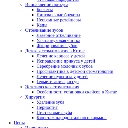
Исправление прикуса
Брекеты
Лингвальные брекеты
Несъемные ретейнеры
Капы
Отбеливание зубов
Лазерное отбеливание
Ультразвуковая чистка
Фторирование зубов
Детская стоматология в Китае
Лечение кариеса у детей
Исправление прикуса у детей
Серебрение молочных зубов
Профилактика в детской стоматологии
Лечение пульпита у детей
Герметизация фиссур
Эстетическая стоматология
Особенности установки скайсов в Китае
Хирургия
Удаление зуба
Периостит
Цистэктомия зуба
Кюретаж пародонтального кармана
Цены
Наши цены