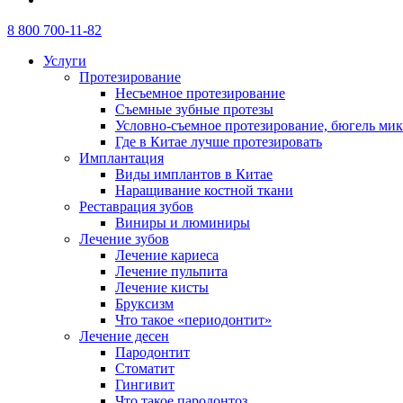
8 800 700-11-82
Услуги
Протезирование
Несъемное протезирование
Съемные зубные протезы
Условно-съемное протезирование, бюгель ми
Где в Китае лучше протезировать
Имплантация
Виды имплантов в Китае
Наращивание костной ткани
Реставрация зубов
Виниры и люминиры
Лечение зубов
Лечение кариеса
Лечение пульпита
Лечение кисты
Бруксизм
Что такое «периодонтит»
Лечение десен
Пародонтит
Стоматит
Гингивит
Что такое пародонтоз