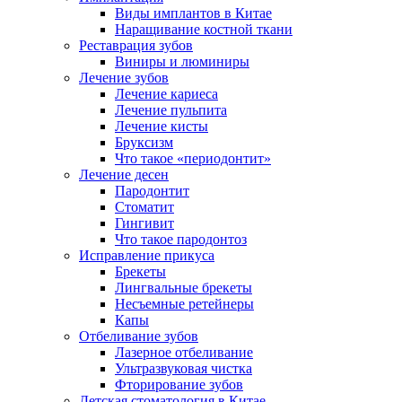
Виды имплантов в Китае
Наращивание костной ткани
Реставрация зубов
Виниры и люминиры
Лечение зубов
Лечение кариеса
Лечение пульпита
Лечение кисты
Бруксизм
Что такое «периодонтит»
Лечение десен
Пародонтит
Стоматит
Гингивит
Что такое пародонтоз
Исправление прикуса
Брекеты
Лингвальные брекеты
Несъемные ретейнеры
Капы
Отбеливание зубов
Лазерное отбеливание
Ультразвуковая чистка
Фторирование зубов
Детская стоматология в Китае