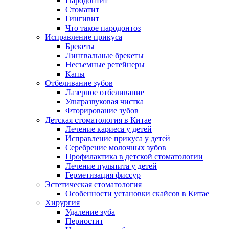
Пародонтит
Стоматит
Гингивит
Что такое пародонтоз
Исправление прикуса
Брекеты
Лингвальные брекеты
Несъемные ретейнеры
Капы
Отбеливание зубов
Лазерное отбеливание
Ультразвуковая чистка
Фторирование зубов
Детская стоматология в Китае
Лечение кариеса у детей
Исправление прикуса у детей
Серебрение молочных зубов
Профилактика в детской стоматологии
Лечение пульпита у детей
Герметизация фиссур
Эстетическая стоматология
Особенности установки скайсов в Китае
Хирургия
Удаление зуба
Периостит